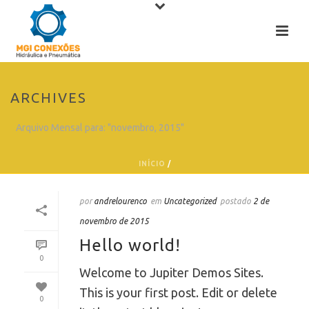
ARCHIVES
Arquivo Mensal para: "novembro, 2015"
INÍCIO
/
por
andrelourenco
em
Uncategorized
postado
2 de
novembro de 2015
Hello world!
0
Welcome to Jupiter Demos Sites.
This is your first post. Edit or delete
0