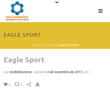
EAGLE SPORT
INÍCIO
/
CLIENTS
/ EAGLE SPORT
Eagle Sport
por
andrelourenco
postado
4 de novembro de 2015
em
0
0